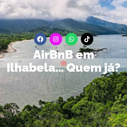
AirBnB em
Ilhabela… Quem já?