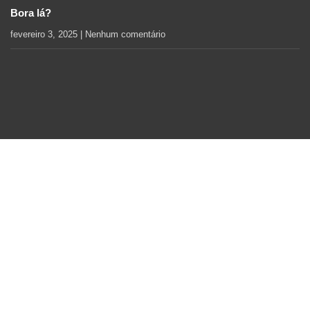
Bora lá?
fevereiro 3, 2025
Nenhum comentário
Política de Privacidade
Copyright © 2025 CASTELHANOS TURISMO.
Todos os direitos reservados